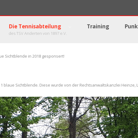
Die Tennisabteilung
Training
Punk
des TSV Anderten von 1897 e.V.
ue Sichtblende in 2018 gesponsert!
11 blaue Sichtblende. Diese wurde von der Rechtsanwaltskanzlei Heinze, 