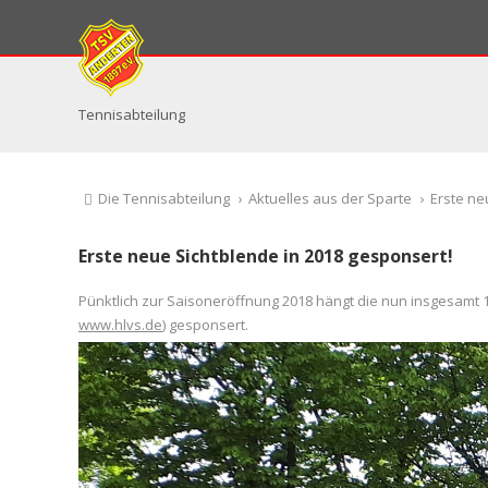
Tennisabteilung
Die Tennisabteilung
›
Aktuelles aus der Sparte
›
Erste ne
Erste neue Sichtblende in 2018 gesponsert!
Pünktlich zur Saisoneröffnung 2018 hängt die nun insgesamt 
www.hlvs.de
) gesponsert.